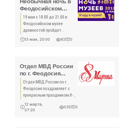
Необычная ночь в
Феодосийском
музее древностей -
19 мая с 18.00 до 21.00 в
«Феодосия»
Феодосийском музее
древностей пройдет
Всероссийская акция «Ночь
13 мая, 20:00
82
0
музеев». Необычная ночь в
Феодосийском музее
древностей В рамках
мероприятия планируется
Отдел МВД России
четыре обзорные
по г. Феодосия
поздравляет с
Отдел МВД России по г.
прекрасным
Феодосия поздравляет с
праздником 8-го
прекрасным праздником 8-
Марта всех женщин!
го Марта всех женщин! От
12 марта,
535
0
себя лично и от имени всех
- «Феодосия»
07:20
сотрудников ОМВД России
по г. Феодосии, хочется
поздравить всех женщин,