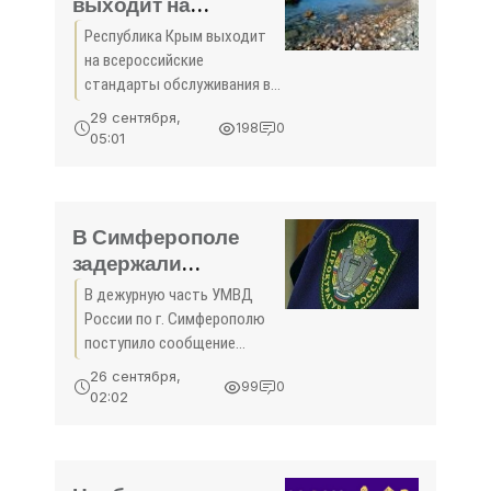
выходит на
всероссийские
Республика Крым выходит
стандарты
на всероссийские
обслуживания в
стандарты обслуживания в
учётно-
учётно-регистрационной
29 сентября,
198
0
сфере — Александр
регистрационной
05:01
Спиридонов Республика
сфере — Александр
Крым выходит на
Спиридонов -
всероссийские стандарты
«Экономика»
обслуживания в
В Симферополе
задержали
серийную воровку,
В дежурную часть УМВД
обокравшую 20
России по г. Симферополю
магазинов -
поступило сообщение
«Новости Крыма»
администратора одного из
26 сентября,
99
0
магазинов бытовой химии о
02:02
том, неизвестные похитили
товар на общую сумму
более 9 тыс. рублей. Об
этом