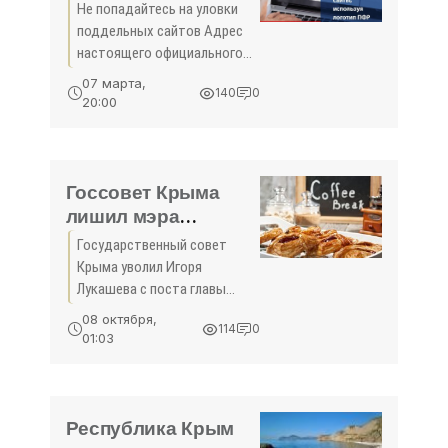
сайтов - «Деньги»
Не попадайтесь на уловки
поддельных сайтов Адрес
настоящего официального
сайта Пенсионного фонда
07 марта,
140
0
России — pfrf.ru! А
20:00
неофициальные сайты,
вероятнее всего,
оказывают сомнительные
услуги за деньги.
Госсовет Крыма
лишил мэра
Симферополя
Государственный совет
депутатских
Крыма уволил Игоря
полномочий -
Лукашева с поста главы
«Новости Крыма»
комитета по
08 октября,
114
0
экономической, бюджетно-
01:03
финансовой и налоговой
политике и лишил его
депутатских полномочий.
Депутаты парламента на
Республика Крым