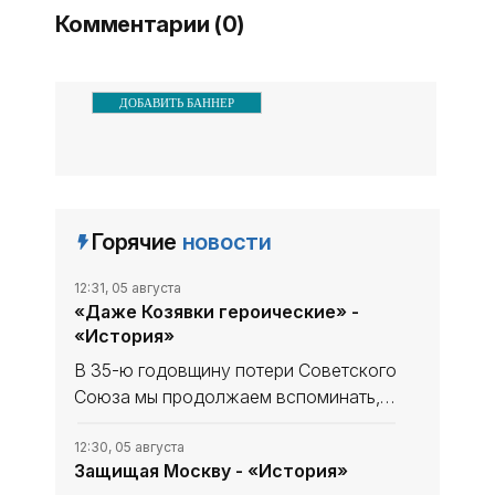
Комментарии (0)
ДОБАВИТЬ БАННЕР
Горячие
новости
12:31, 05 августа
«Даже Козявки героические» -
«История»
В 35-ю годовщину потери Советского
Союза мы продолжаем вспоминать,
что уникального и полезного сделано
в СССР. В минувшем выпуске рубрики
12:30, 05 августа
Защищая Москву - «История»
начали рассказ, как дорогу в космос