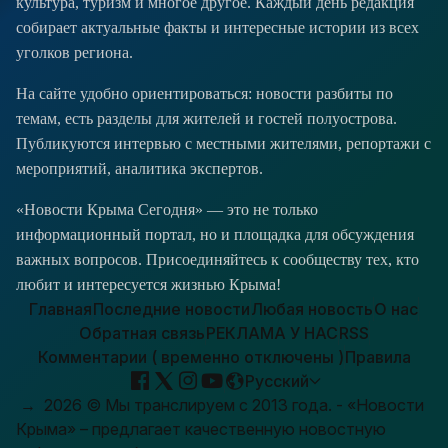
культура, туризм и многое другое. Каждый день редакция
собирает актуальные факты и интересные истории из всех
уголков региона.
На сайте удобно ориентироваться: новости разбиты по
темам, есть разделы для жителей и гостей полуострова.
Публикуются интервью с местными жителями, репортажи с
мероприятий, аналитика экспертов.
«Новости Крыма Сегодня» — это не только
информационный портал, но и площадка для обсуждения
важных вопросов. Присоединяйтесь к сообществу тех, кто
любит и интересуется жизнью Крыма!
Главная
Последние новости
Любая новость
О нас
Обратная связь
РЕКЛАМА У НАС
RSS
Комментарии ( временно отключены )
Правила
Русский
→
2026
© Мы транслируем с 2013 года. - «Новости
Крыма» – предлагает качественную новостную