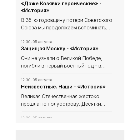
«Даже Козявки героические» -
«История»
В 35-ю годовщину потери Советского
Союза мы продолжаем вспоминать,
что уникального и полезного сделано
в СССР. В минувшем выпуске рубрики
12:30, 05 августа
Защищая Москву - «История»
начали рассказ, как дорогу в космос
осваивали четырёхлапые
Они не узнали о Великой Победе,
погибли в первый военный год - в
небе за Родину, став, как в песне
«небом над ней». Имя одного
12:30, 05 августа
Неизвестные. Наши - «История»
известно и прославлено, о втором -
знают немногие. Они оба совершили
Великая Отечественная жестоко
прошла по полуострову. Десятки
тысяч замученных, павших мирных
крымчан, что мечтали, но, увы, не
12:30, 05 августа
Несломленный «Прут» -
дожили до освобождения, до
«История»
Великой Победы. Десятки тысяч