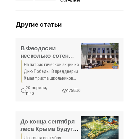
Ctrl+Enter
Другие статьи
В Феодосии
несколько сотен
певцов исполнят
На патриотической акции ко
«Катюшу» -
Дню Победы. В преддверии
«Феодосия»
9 мая триста школьников
примут участие в хоровом
20 апреля,
175
0
флешмобе «Песня Победы».
11:43
Об этом «Фео.РФ»
рассказала директор
феодосийской музыкальной
школы №1 и
До конца сентября
леса Крыма будут
охранять
До конца сентября