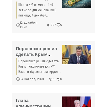
основания -
Школа №3 отметит 140-
«Жизнь»
летие со дня основания В
пятницу, 4 декабря,
педагоги, учащиеся и
12 декабря,
337
0
выпускники
10:20
Севастопольской средней
школы №3 с углубленным
изучением английского
языка отметят 140-летие со
Порошенко решил
дня
сделать Крым
токсичным для РФ -
Порошенко решил сделать
«Политика»
Крым токсичным для РФ
Власти Украины планируют
завалить Россию исками в
04 ноября, 21:01
68
0
суды и международные
организации, чтобы та была
вынуждена все больше
платить за присоединение
Глава
Крыма.Как
администрации