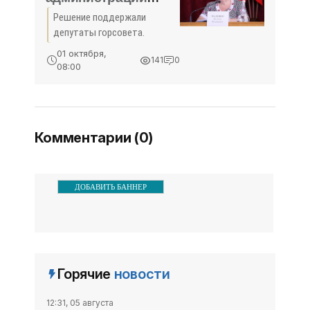
Симферополя ушла
Решение поддержали
в отставку -
депутаты горсовета.
«Политика»
01 октября,
141
0
08:00
Комментарии (0)
ДОБАВИТЬ БАННЕР
Горячие
новости
12:31, 05 августа