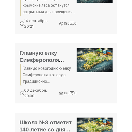
ополченцы -
крымские леса останутся
«Новости Крыма»
закрытыми для посещения
жителями и гостями
14 сентября,
185
0
полуострова.
20:21
Соответствующее
постановление размещено
на портале Совета
министров РК. Запрет
Главную елку
введен ...
Симферополя
соберут ко Дню
Главную новогоднюю елку
Святого Николая -
Симферополя, которую
«Новости Крыма»
традиционно
устанавливают на площади
06 декабря,
193
0
имени Ленина, соберут до 19
20:00
декабря — ко Дню Святого
Николая. Об этом сообщили
в столичной администрации.
На площади
Школа №3 отметит
140-летие со дня