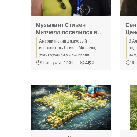
Музыкант Стивен
Сен
Митчелл поселился в
Цен
Крыму - «Культура
Кры
Американский джазовый
В А
Крыма»
исполнитель Стивен Митчелл,
под
участ­вующий в фестивале
рож
«Скажите JAZZ!», признался, что
проз
19 августа, 12:30
19 
2
0
обожает Крым и хотел бы
пуб
поселиться здесь навсегда. Его
пре
любимый город в Крыму - Саки,
Сер
где у