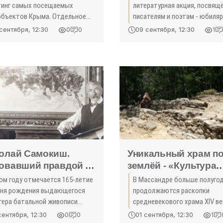
тинг самых посещаемых
литературная акция, посвящ
объектов Крыма. Отдельное
писателям и поэтам - юбиля
вольствие - побывать в
года. Она проводится в рамк
сентября, 12:30
09 сентября, 12:30
0
0
1
дшафтном парке бывшей
межведомственного культур
фской резиденции. Здесь вы
образовательного проекта
дите араукарию чилийскую,
«Культура для
олай Самокиш.
Уникальный храм п
овавший правдой -
землёй - «Культура
льтура Крыма»
Крыма»
том году отмечается 165-летие
В Массандре больше полуго
дня рождения выдающегося
продолжаются раскопки
тера батальной живописи
средневекового храма XIV ве
демика Николая Самокиша,
сообщили в пресс-службе
сентября, 12:30
01 сентября, 12:30
0
0
1