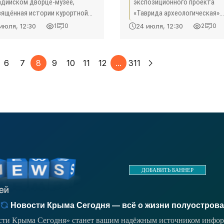
ма»
адийском дворце-музее,
экспозиционного проекта
вящённая истории курортной
«Таврида археологическая»
ы и её значению в жизни
посвящена эпохе бронзы и к
июля, 12:30
24 июля, 12:30
1
0
2
0
ской аристократии,
кобинской археологической
еллигенции и творческой
культуре Крыма.
ты.
6
7
8
9
10
11
12
...
311
ДОБАВИТЬ БАННЕР
Новости Крыма Сегодня — всё о жизни полуострова
ости Крыма Сегодня» станет вашим надёжным источником инфор