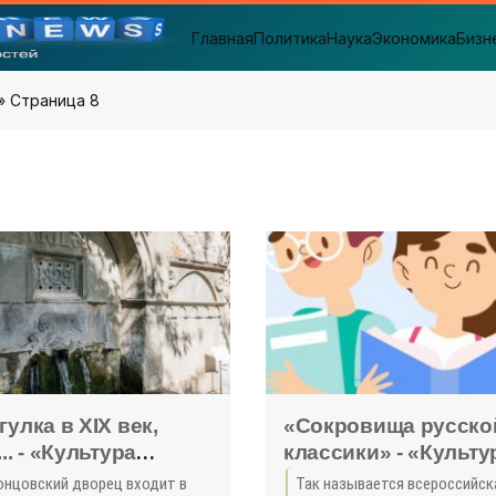
Главная
Политика
Наука
Экономика
Бизн
» Страница 8
гулка в XIX век,
«Сокровища русско
.. - «Культура
классики» - «Культу
ма»
Крыма»
онцовский дворец входит в
Так называется всероссийск