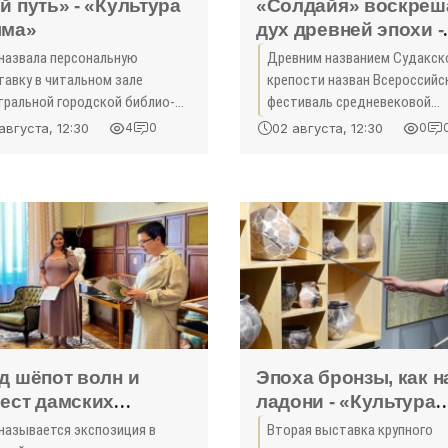
й путь» - «Культура
«Солдайя» воскреш
ма»
дух древней эпохи -
«Культура Крыма»
 назвала персональную
Древним названием Судакск
тавку в читальном зале
крепости назван Всероссийс
тральной городской библио­
фес­тиваль средневековой
 им. А. С. Пушкина член
культуры, который в четвёр
августа, 12:30
02 августа, 12:30
4
0
0
одёжного объединения
раз прошёл в древних крепо
мского отделения Союза
стенах генуэзского поселени
ожников России, молодёжного
ета
д шёпот волн и
Эпоха бронзы, как н
ест дамских
ладони - «Культура
тьев» - «Культура
Крыма»
 называется экспозиция в
Вторая выставка крупного