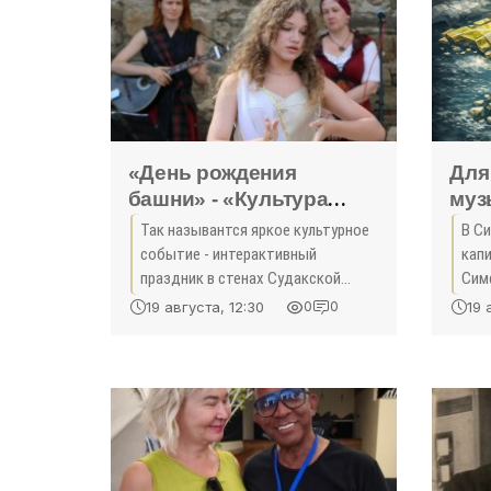
«День рождения
Для
башни» - «Культура
муз
Крыма»
Кры
Так назывантся яркое культурное
В С
событие - интерактивный
кап
праздник в стенах Судакской
Сим
генуэзской крепости,
шко
19 августа, 12:30
19 
0
0
посвящённый 640-летию со дня
нач
возведения башни Якобо
кап
Торселло.
адм
Ант