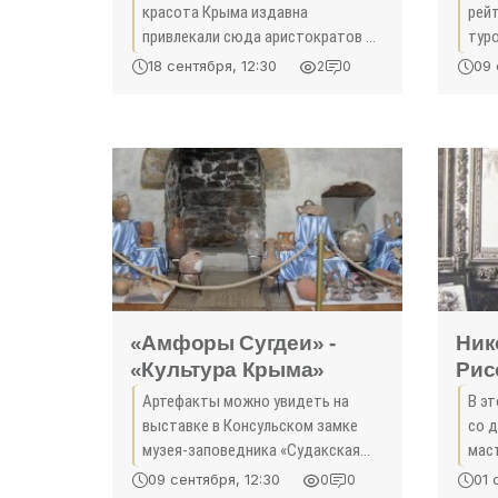
красота Крыма издавна
рей
привлекали сюда арис­тократов и
тур
знатных людей: они строили
удо
18 сентября, 12:30
09 
2
0
здесь дворцы и окружали их
лан
ландшафтными парками.
гра
уви
«Амфоры Сугдеи» -
Ник
«Культура Крыма»
Рис
«Ку
Артефакты можно увидеть на
В э
выставке в Консульском замке
со 
музея-заповедника «Судакская
мас
крепость». В экспозиции
ака
09 сентября, 12:30
01 
0
0