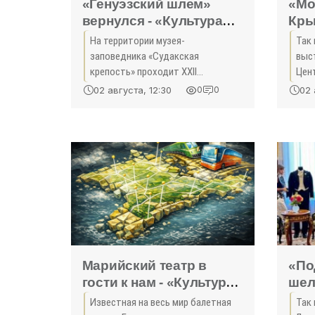
«Генуэзский шлем»
«Мо
вернулся - «Культура
Кры
Крыма»
На территории музея-
Так
заповедника «Судакская
выс
крепость» проходит XXII
Цен
фестиваль «Генуэзский шлем». На
теки
02 августа, 12:30
02 
0
0
шоу приглашают по пятницам,
мол
субботам и воскресеньям, до 17
Кры
августа включительно. Гости
худ
увидят
Сов
Марийский театр в
«По
гости к нам - «Культура
шел
Крыма»
пла
Известная на весь мир балетная
Так