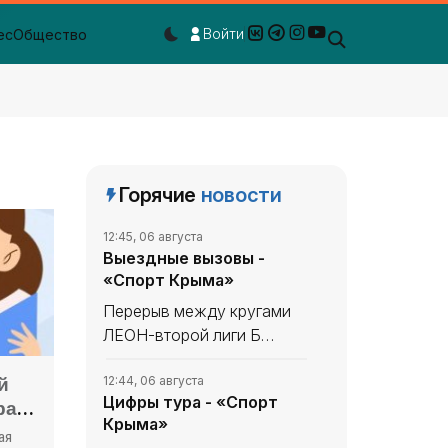
Войти
ес
Общество
Dark mode toggle
Горячие
новости
12:45, 06 августа
Выездные вызовы -
«Спорт Крыма»
Перерыв между кругами
ЛЕОН-второй лиги Б
России по футболу не
сказался на
12:44, 06 августа
й
Цифры тура - «Спорт
«Севастополе». «Моряки»
ра
Крыма»
уходили в мини-отпуск в
ая