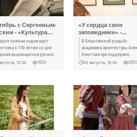
тябрь с Сергеевым-
«У сердца свои
ским - «Культура
заповедники» -
ма»
«Культура Крыма»
луште полным ходом идёт
В Алуштинской усадьбе
готовка к 150-летию со дня
академика архитектуры Але
дения выдающегося русского
Бекетова при поддержке
аика, драматурга,
Министерства культуры
августа, 12:30
02 августа, 12:30
1
0
2
лициста, лауреата Сталинской
республики открылась выста
мии, академика АН СССР
таким названием, посвящённ
гея Сергеева-Ценского, жизнь
50-летию Дома-музея
Максимилиана