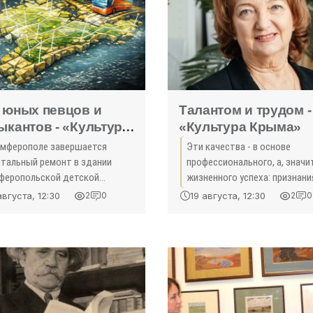
 юных певцов и
Талантом и трудом -
ыкантов - «Культура
«Культура Крыма»
ма»
имферополе завершается
Эти качества - в основе
итальный ремонт в здании
профессионального, а, значит
феропольской детской
жизненного успеха: признани
лы искусств, сообщил
государством и обществом
августа, 12:30
19 августа, 12:30
2
0
2
0
альник департамента
бесспорных заслуг деятельн
итального строительства
личности. В эти дни в адрес
инистрации Симферополя
генерального директора
он Давиденко.