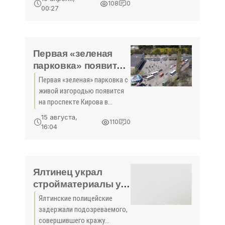
108
0
апелляционную жалобу на
00:27
продление ареста до 18
апреля крымскотатарского
активиста Исмаила
Рамазанова...
Первая «зеленая
парковка» появится
в центре
Первая «зеленая» парковка с
Симферополя -
живой изгородью появится
«Новости Крыма»
на проспекте Кирова в
Симферополе напротив
15 августа,
110
0
здания министерства
16:04
внутренних дел по
Республике Крым. Об этом
сообщил заместитель главы
администрации
Ялтинец украл
стройматериалы у
работодателя за
Ялтинские полицейские
задержку зарплаты -
задержали подозреваемого,
«Новости Крыма»
совершившего кражу