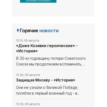
ДОБАВИТЬ БАННЕР
Горячие
новости
12:31, 05 августа
«Даже Козявки героические» -
«История»
В 35-ю годовщину потери Советского
Союза мы продолжаем вспоминать,
что уникального и полезного сделано
в СССР. В минувшем выпуске рубрики
12:30, 05 августа
Защищая Москву - «История»
начали рассказ, как дорогу в космос
осваивали четырёхлапые
Они не узнали о Великой Победе,
погибли в первый военный год - в
небе за Родину, став, как в песне
«небом над ней». Имя одного
12:30, 05 августа