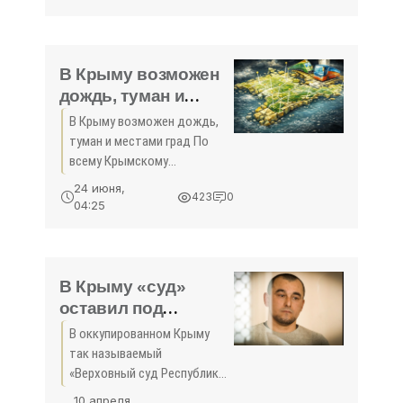
обучение персонала. Об
этом журналистам
рассказал президент КФС
Юрий Ветоха. Московский
В Крыму возможен
дождь, туман и
местами град -
В Крыму возможен дождь,
«Погода - Крыма»
туман и местами град По
всему Крымскому
Федеральному округу 18
24 июня,
423
0
июня возможен сильный
04:25
ливень, гроза, местами град
и туман.
В Крыму «суд»
оставил под
арестом активиста
В оккупированном Крыму
Исмаила
так называемый
Рамазанова -
«Верховный суд Республики
«Новости Крыма»
Крым» отклонил
10 апреля,