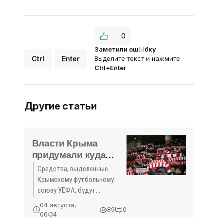
0
Заметили ош
Ы
бку
Ctrl
Enter
Выделите текст и нажмите
Ctrl+Enter
Другие статьи
Власти Крыма
придумали куда
потратят
Средства, выделенные
выделенные УЕФА
Крымскому футбольному
деньги - «Новости
союзу УЕФА, будут
Крыма»
потрачены на создание
04 августа,
89
0
искусственного газона и на
06:04