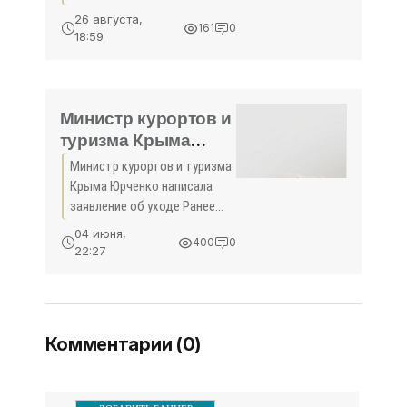
строительных материалов с
26 августа,
161
0
места своей работы. Об
18:59
этом сообщили в управлении
МВД России по Ялте. В ...
Министр курортов и
туризма Крыма
Юрченко написала
Министр курортов и туризма
заявление об уходе
Крыма Юрченко написала
- «Политика»
заявление об уходе Ранее
глава Крыма Сергей Аксенов
04 июня,
400
0
внес представление об
22:27
отставке Елены Юрченко и
назначении на должность
министра курортов и
Комментарии (0)