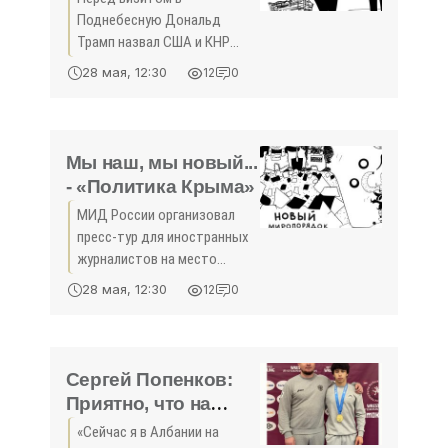
Поднебесную Дональд
Трамп назвал США и КНР
"двумя сверхдержавами",
28 мая, 12:30
12
0
впервые нарушив
фундаментальный для
американской идеологии
постулат абсолютного
Мы наш, мы новый...
превосходства "Града
- «Политика Крыма»
МИД России организовал
пресс-тур для иностранных
журналистов на место
украинского теракта в
28 мая, 12:30
12
0
Старобельске -
представители BBC
официально отказались,
CNN «ушли в отпуск», но
Сергей Попенков:
более полусотни
Приятно, что на
медийщиков
Крым равняются! -
«Сейчас я в Албании на