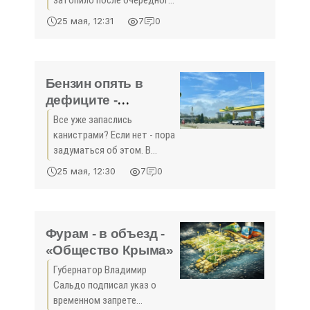
затопило после очередного
ливня. Власти рапортуют о
25 мая, 12:31
7
0
контроле над ситуацией, но
автомобилистам и
пешеходам от этого не
легче. Ситуация попала в
Бензин опять в
дефиците -
«Общество Крыма»
Все уже запаслись
канистрами? Если нет - пора
задуматься об этом. В
Крыму снова может
25 мая, 12:30
7
0
пропасть бензин. Пока меры
ввели только в
Севастополе. Власти города
объяснили решение
Фурам - в объезд -
логистическими
«Общество Крыма»
Губернатор Владимир
Сальдо подписал указ о
временном запрете