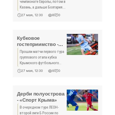
«Спорт Крыма»
чемпионате Европы, потом в
Казань, а дальше Болгария.
Там тоже Европа, уже
27 мая, 12:30
8
0
первенство среди 17-
летних. Можем после него
встретиться и
пообщаться». Главный
Кубковое
тренер спортивного
гостеприимство -
«Спорт Крыма»
Прошли матчи первого тура
группового этапа кубка
Крымского футбольного
союза. Обошлось без
27 мая, 12:30
9
0
турнирных неожиданностей,
но каждый из поединков
порадовал голами.
Интересно, что в этом
Дерби полуострова
сезоне к командам
- «Спорт Крыма»
В очередном туре ЛЕОН-
второй лиги Б России по