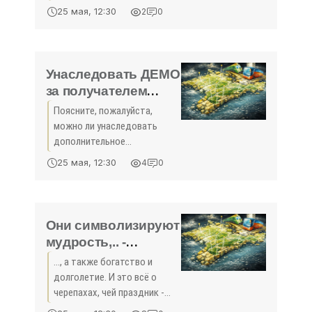
движения большегрузов на
25 мая, 12:30
2
0
участке федеральной
трассы Р-280 в направлении
пункта пропуска «Джанкой».
Ограничение действует с 21
Унаследовать ДЕМО
мая до
за получателем
можно? - «Общество
Поясните, пожалуйста,
Крыма»
можно ли унаследовать
дополнительное
ежемесячное обеспечение,
25 мая, 12:30
4
0
которое получал мой муж,
лауреат Государственной
премии СССР? О. А.
Симферополь.
Они символизируют
мудрость,.. -
«Общество Крыма»
..., а также богатство и
долголетие. И это всё о
черепахах, чей праздник -
Всемирный день черепахи -