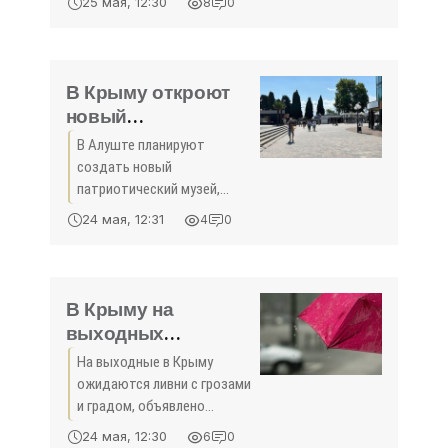
25 мая, 12:30
8
0
отмечается 23 мая. В
национальном парке
«Крымский» проживает
болотная черепаха -
В Крыму откроют
единственный вид
новый
патриотический
В Алуште планируют
музей - «Новости
создать новый
Крыма»
патриотический музей,
который будет посвящён
24 мая, 12:31
4
0
героям разных времен,
сообщила глава
администрации города
Галина Огнева.
В Крыму на
выходных
ожидаются ливни и
На выходные в Крыму
град - «Новости
ожидаются ливни с грозами
Крыма»
и градом, объявлено
штормовое
24 мая, 12:30
6
0