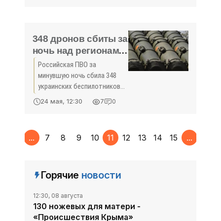
предупреждение, сообщает
крымский главк МЧС России.
348 дронов сбиты за
ночь над регионами
России - «Новости
Российская ПВО за
Крыма»
минувшую ночь сбила 348
украинских беспилотников
над российскими регионами
24 мая, 12:30
7
0
и акваториями Азовского и
Чёрного морей, сообщило
Минобороны РФ.
1
...
7
8
9
10
11
12
13
14
15
...
5950
Горячие
новости
12:30, 08 августа
130 ножевых для матери -
«Происшествия Крыма»