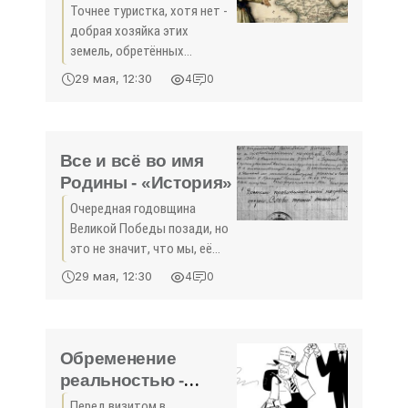
Точнее туристка, хотя нет -
добрая хозяйка этих
земель, обретённых
державой в 1783-м,
29 мая, 12:30
4
0
императрица Екатерина
Великая, что 239 лет назад
приехала на полуостров.
Планировала раньше, через
Все и всё во имя
год после
Родины - «История»
Очередная годовщина
Великой Победы позади, но
это не значит, что мы, её
наследники, потомки героев,
29 мая, 12:30
4
0
можем забыть о тех, кому
обязаны миром, жизнью,
спасённой Родиной. Ведь в
данном случае забыть
Обременение
реальностью -
«Политика Крыма»
Перед визитом в