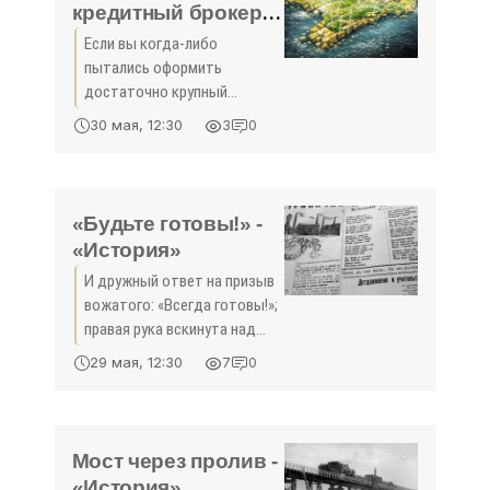
кредитный брокер -
«Экономика Крыма»
Если вы когда-либо
пытались оформить
достаточно крупный
кредит, то знаете, что это
30 мая, 12:30
3
0
не так просто. Банки
нередко отказывают в
займе по сугубо
бюрократическим причинам.
«Будьте готовы!» -
И тот, кто не знает этого,
«История»
И дружный ответ на призыв
вожатого: «Всегда готовы!»;
правая рука вскинута над
головой, под углом, и плотно
29 мая, 12:30
7
0
прижаты пальцы. Красные
галстуки, особым узлом
повязанные, чтобы три
уголка ровно
Мост через пролив -
«История»