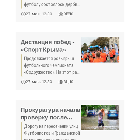
футболу состоялось дерби
полуострова. В нём
27 мая, 12:30
9
0
«Кызылташ» принимал на
своём поле «Севастополь».
Ставки были высоки - оба
коллектива подзабыли
Дистанция побед -
радость
«Спорт Крыма»
Продолжается розыгрыш
футбольного чемпионата
«Содружество». На этот раз
два матча за неделю
27 мая, 12:30
3
0
предстояло сыграть
«Авангарду» и «Силе
Донбасса». Данные
коллективы позже других
Прокуратура начала
начали турнир и
проверку после
дождя - «Общество
Дорогу на пересечении улиц
Крыма»
Футболистов и Гражданской