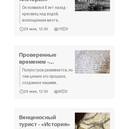
Он появился 8 лет назад -
красавец над водой,
воплощённая мечта.
Впрочем, она уже была
29 мая, 12:30
11
0
реальностью: ещё шла
война, а по мосту через
Керченский пролив
проходили поезда.
Проверенные
временем -
«История»
Полуостров развивается, но
тем ценнее его прошлое,
созданное нашими
старшими поколениями;
29 мая, 12:30
8
0
предприятия, что служат
людям, к примеру, ещё со
времён Российской империи,
как, допустим, завод
Венценосный
«Фиолент»,
турист - «История»