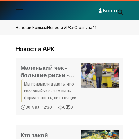
Войти
Новости Крыма
»
Новости АРК
» Страница 11
Новости АРК
Маленький чек -
большие риски -
«Экономика Крыма»
Мы привыкли думать, что
кассовый чек - это лишь
формальность, не стоящий
внимания клочок бумаги.
30 мая, 12:30
6
0
Многие из нас по привычке
оставляют его на кассе или
сразу же выбрасывают в
ближайшую урну. Однако
Кто такой