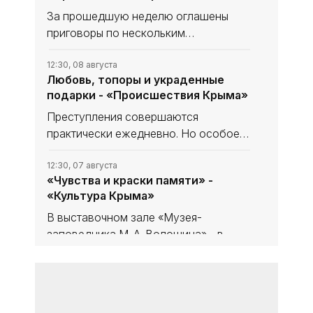
За прошедшую неделю оглашены
приговоры по нескольким
резонансным уголовным делам.
География преступлений охватывает
12:30, 08 августа
Любовь, топоры и украденные
весь полуостров, а тяжесть деяний
подарки - «Происшествия Крыма»
варьируется от дерзкого
мошенничества до
Преступления совершаются
практически ежедневно. Но особое
внимание следует обратить на
подозрительных личностей, имеющих
12:30, 07 августа
«Чувства и краски памяти» -
нездоровый интерес к детям. Такие
«Культура Крыма»
персонажи слишком изобретательны.
В выставочном зале «Музея-
заповедника М. А. Волошина» - в
Феодосийском Музее сестёр
Цветаевых - экспонируется выставка
12:30, 07 августа
«Моё горячее сердце» - «Культура
из частной коллекции семьи
Крыма»
народного художника Украины,