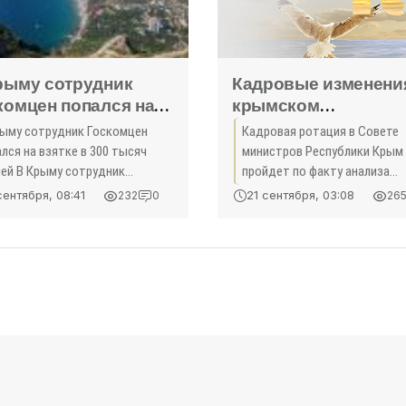
рыму сотрудник
Кадровые изменени
комцен попался на
крымском
тке в 300 тысяч
правительстве
рыму сотрудник Госкомцен
Кадровая ротация в Совете
рублей - «Политика»
состоятся в ближай
лся на взятке в 300 тысяч
министров Республики Крым
время, — Аксенов -
лей В Крыму сотрудник
пройдет по факту анализа
комитета по ценам и тарифам
«Политика Крыма»
эффективности работы
сентября, 08:41
21 сентября, 03:08
232
0
26
няется в получении взятки в
ере 300 тысяч рублей.
озреваемый на момент