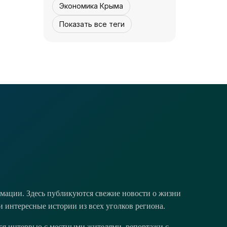
Экономика Крыма
Показать все теги
НОВОСТИ АРК
Защищая Москву -
«История»
05 августа, 12:30
5
0
мации. Здесь публикуются свежие новости о жизни
и интересные истории из всех уголков региона.
тся интервью с местными жителями, репортажи с