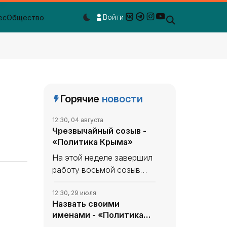
Войти
ес
Общество
Dark mode toggle
Горячие
новости
12:30, 04 августа
Чрезвычайный созыв -
«Политика Крыма»
На этой неделе завершил
работу восьмой созыв
Государственной Думы: 27
июля состоялось
12:30, 29 июля
Назвать своими
заключительное
именами - «Политика
пленарное заседание,
Крыма»