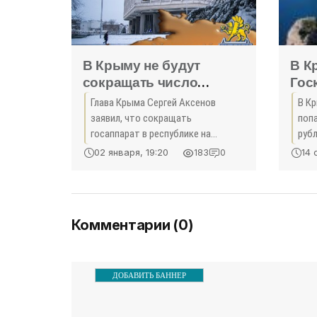
В Крыму не будут
В К
сокращать число
Гос
чиновников - «Политика
взя
Глава Крыма Сергей Аксенов
В К
Крыма»
заявил, что сокращать
попа
госаппарат в республике на
руб
данном этапе нельзя из-за
Гос
02 января, 19:20
14 
183
0
особых условий работы в регионе
обви
разм
Под
Комментарии (0)
ДОБАВИТЬ БАННЕР