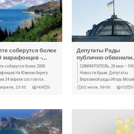
лте соберутся более
Депутаты Рады
0 марафонцев -
публично обвинили
литика»
друг друга в «сдаче
те соберутся более 2000
СИМФЕРОПОЛЬ, 28 июн — РИ
Крыма» - «Политика
афонцев На Южном берегу
Новости Крым. Депутаты
ма 24 апреля состоится
Верховной рады Игорь Мосий
вый в истории полуострова
Нестор Шуфрич повздорили 
апреля, 23:35
02 июля, 09:00
149
0
112
0
российский марафон
эфире телеканала NewsOne и
а-2016». Предполагается, что
взаимных обвинений в
тие в нем примут более 2
неспособности сохранить К
яч
...