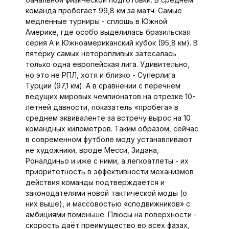
команда пробегает 99,8 км за матч. Самые
медленные турниры - сплошь в Южной
Америке, где особо выделилась бразильская
серия А и Южноамериканский кубок (95,8 км). В
пятёрку самых неторопливых затесалась
только одна европейская лига. Удивительно,
но это не РПЛ, хотя и близко - Суперлига
Турции (97,1 км). А в сравнении с перечнем
ведущих мировых чемпионатов на отрезке 10-
летней давности, показатель «пробега» в
среднем эквиваленте за встречу вырос на 10
командных километров. Таким образом, сейчас
в современном футболе моду устанавливают
не художники, вроде Месси, Зидана,
Роналдиньо и иже с ними, а легкоатлеты - их
приоритетность в эффективности механизмов
действия команды подтверждается и
законодателями новой тактической моды (о
них выше), и массовостью «сподвижников» с
амбициями поменьше. Плюсы на поверхности -
скорость даёт преимущество во всех фазах,