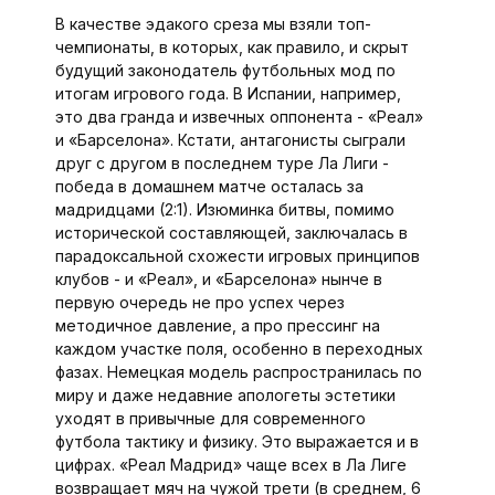
В качестве эдакого среза мы взяли топ-
чемпионаты, в которых, как правило, и скрыт
будущий законодатель футбольных мод по
итогам игрового года. В Испании, например,
это два гранда и извечных оппонента - «Реал»
и «Барселона». Кстати, антагонисты сыграли
друг с другом в последнем туре Ла Лиги -
победа в домашнем матче осталась за
мадридцами (2:1). Изюминка битвы, помимо
исторической составляющей, заключалась в
парадоксальной схожести игровых принципов
клубов - и «Реал», и «Барселона» нынче в
первую очередь не про успех через
методичное давление, а про прессинг на
каждом участке поля, особенно в переходных
фазах. Немецкая модель распространилась по
миру и даже недавние апологеты эстетики
уходят в привычные для современного
футбола тактику и физику. Это выражается и в
цифрах. «Реал Мадрид» чаще всех в Ла Лиге
возвращает мяч на чужой трети (в среднем, 6