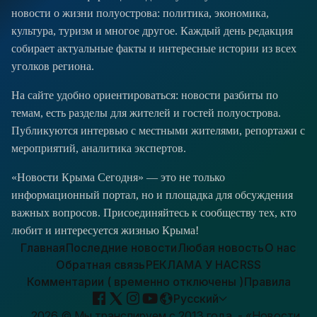
новости о жизни полуострова: политика, экономика,
культура, туризм и многое другое. Каждый день редакция
собирает актуальные факты и интересные истории из всех
уголков региона.
На сайте удобно ориентироваться: новости разбиты по
темам, есть разделы для жителей и гостей полуострова.
Публикуются интервью с местными жителями, репортажи с
мероприятий, аналитика экспертов.
«Новости Крыма Сегодня» — это не только
информационный портал, но и площадка для обсуждения
важных вопросов. Присоединяйтесь к сообществу тех, кто
любит и интересуется жизнью Крыма!
Главная
Последние новости
Любая новость
О нас
Обратная связь
РЕКЛАМА У НАС
RSS
Комментарии ( временно отключены )
Правила
Русский
→
2026
© Мы транслируем с 2013 года. - «Новости