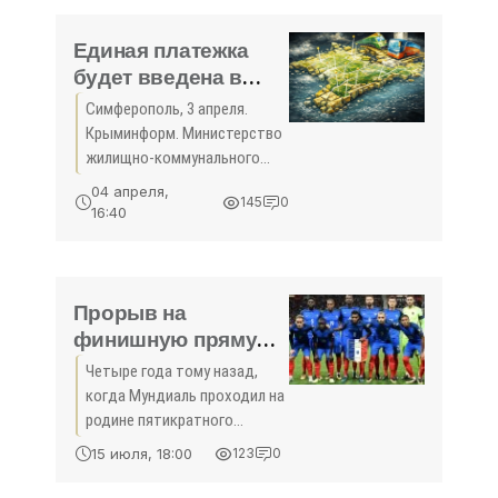
соревнование состоялось в
Турции,
Единая платежка
будет введена в
Крыму в любом
Симферополь, 3 апреля.
случае – министр
Крыминформ. Министерство
ЖКХ - «Спорт
жилищно-коммунального
Крыма»
хозяйства Крыма
04 апреля,
145
0
настаивает на том, что
16:40
единый платежный
документ должен быть
введен на всей территории
республики. Об этом
Прорыв на
финишную прямую -
«Спорт Крыма»
Четыре года тому назад,
когда Мундиаль проходил на
родине пятикратного
чемпиона мира сборной
15 июля, 18:00
123
0
Бразилии, перед первым
полуфиналом, в котором