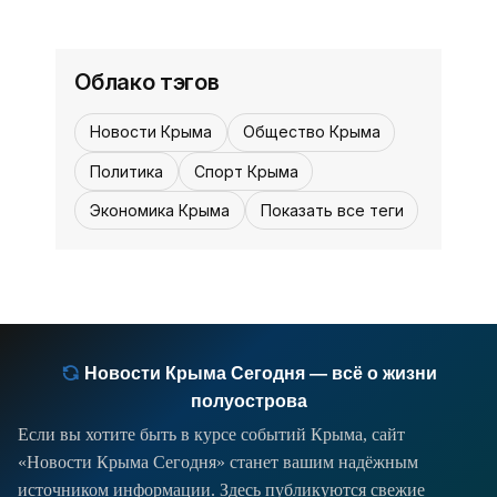
Статус без игры - «Спорт Крыма»
12:30
стиля - на финишной прямой
подготовки к ответственным стартам.
Первые матчи 1/16 финала чемпионата
мира по футболу, с одной стороны,
Облако тэгов
уже порадовали всех любителей
неожиданных исходов, но с другой,
Новости Крыма
Общество Крыма
подтвердили - сейчас путь сравнений
номинальных фаворитов и
Политика
Спорт Крыма
Экономика Крыма
Показать все теги
Новости Крыма Сегодня — всё о жизни
полуострова
Если вы хотите быть в курсе событий Крыма, сайт
«Новости Крыма Сегодня» станет вашим надёжным
источником информации. Здесь публикуются свежие