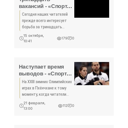
вакансий - «Спорт
Крыма»
Сегодня наших читателей
прежде всего интересует
борьба за тринадцать
путёвок в Европе, хотя одна
15 октября,
179
0
из них уже нашла своего
10:41
владельца в лице хозяина
турнира - сборной России,
которая без участия в
Наступает время
выводов - «Спорт
Крыма»
На XXIII зимних Олимпийских
играх в Пхёнчхане к тому
моменту, когда читатели
«Крымской правды»
21 февраля,
112
0
откроют газету, уже
13:00
завершится программа
шести дней состязаний по
одиннадцати из пятнадцати