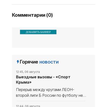
хозяева турнира
встречались с признанным
Комментарии (0)
всеми конкурентом
ДОБАВИТЬ БАННЕР
Горячие
новости
12:45, 06 августа
Выездные вызовы - «Спорт
Крыма»
Перерыв между кругами ЛЕОН-
второй лиги Б России по футболу не
сказался на «Севастополе». «Моряки»
уходили в мини-отпуск в статусе
12:44, 06 августа