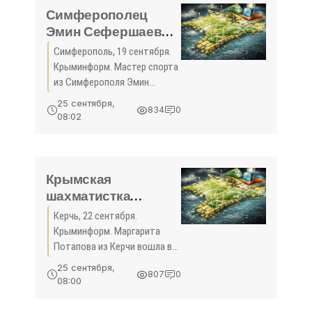
видов
Симферополец
Эмин Сефершаев
выиграл бронзу
Симферополь, 19 сентября.
первенства мира по
Крыминформ. Мастер спорта
греко-римской
из Симферополя Эмин
борьбе – 2018 -
Сефершаев стал бронзовым
25 сентября,
834
0
призёром юниорского
«Спорт Крыма»
08:02
первенства мира по греко-
римской борьбе.
Соревнования проходят в
словацкой
Крымская
шахматистка
выступила на
Керчь, 22 сентября.
первенстве мира в
Крыминформ. Маргарита
Турции - «Спорт
Потапова из Керчи вошла в
Крыма»
двадцатку сильнейших на
25 сентября,
807
0
первенстве мира по
08:00
шахматам в возрастной
категории до 20 лет. Это