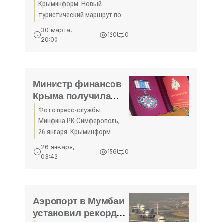
античным городам
Крыминформ. Новый
Боспора - «Туризм
туристический маршрут по
Крыма»
античным городам
30 марта,
120
0
Боспорского царства
20:00
разработал Восточно-
Крымский историко-
культурный музей-
заповедник. Об этом
Министр финансов
сегодня сообщила
Крыма получила
награду от МЧС
Фото пресс-службы
России (ФОТО) -
Минфина РК Симферополь,
«Туризм Крыма»
26 января. Крыминформ.
Министр финансов
26 января,
156
0
Республики Крым Ирина
03:42
Кивико награждена
нагрудным знаком МЧС
России «Участник
ликвидации последствий
Аэропорт в Мумбаи
ЧС». Об этом
установил рекорд