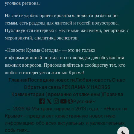
уголков региона.
На сайте удобно ориентироваться: новости разбиты по
темам, есть разделы для жителей и гостей полуострова.
Публикуются интервью с местными жителями, репортажи с
мероприятий, аналитика экспертов.
«Новости Крыма Сегодня» — это не только
информационный портал, но и площадка для обсуждения
важных вопросов. Присоединяйтесь к сообществу тех, кто
любит и интересуется жизнью Крыма!
Главная
Последние новости
Любая новость
О нас
Обратная связь
РЕКЛАМА У НАС
RSS
Комментарии ( временно отключены )
Правила
Русский
→
2026
© Мы транслируем с 2013 года. - «Новости
Крыма» – предлагает качественную новостную
информацию обо всех актуальных и увлекательных
событиях...