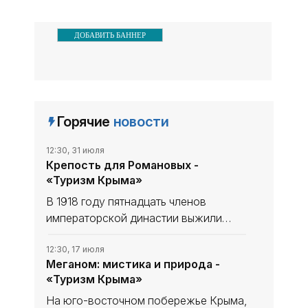
ДОБАВИТЬ БАННЕР
Горячие
новости
12:30, 31 июля
Крепость для Романовых -
«Туризм Крыма»
В 1918 году пятнадцать членов
императорской династии выжили
только благодаря высоким стенам
крымского имения Дюльбер.
12:30, 17 июля
Меганом: мистика и природа -
Ялтинские матросы требовали
«Туризм Крыма»
расстрела, севастопольские - встали
на защиту
На юго-восточном побережье Крыма,