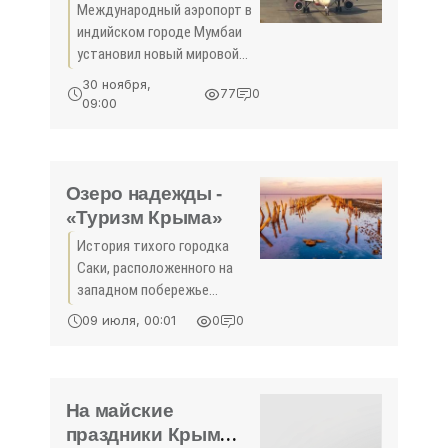
по числу взлетов и
Международный аэропорт в
посадок - «Новости
индийском городе Мумбаи
Туризма»
установил новый мировой
рекорд по количеству
30 ноября,
77
0
взлетов и посадок в течение
09:00
24 часов. Об этом пишет The
Times of India. Рекорд был
установлен в пятницу,
Озеро надежды -
«Туризм Крыма»
История тихого городка
Саки, расположенного на
западном побережье
Крымского полуострова,
09 июля, 00:01
0
0
уходит корнями в глубокую
древность, когда люди
прознали про целительные
свойства грязи, рассказал
На майские
праздники Крым