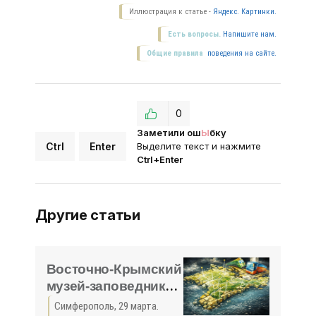
Иллюстрация к статье -
Яндекс. Картинки.
Есть вопросы.
Напишите нам.
Общие правила
поведения на сайте.
0
Заметили ош
Ы
бку
Ctrl
Enter
Выделите текст и нажмите
Ctrl+Enter
Другие статьи
Восточно-Крымский
музей-заповедник
разработал тур по
Симферополь, 29 марта.