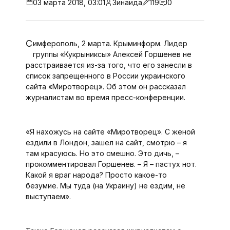
03 марта 2018, 03:01
Зинаида
119
0
Симферополь, 2 марта. Крыминформ. Лидер
группы «Кукрыниксы» Алексей Горшенев не
расстраивается из-за того, что его занесли в
список запрещенного в России украинского
сайта «Миротворец». Об этом он рассказал
журналистам во время пресс-конференции.
«Я нахожусь на сайте «Миротворец». С женой
ездили в Лондон, зашел на сайт, смотрю – я
там красуюсь. Но это смешно. Это дичь, –
прокомментировал Горшенев. – Я – пастух нот.
Какой я враг народа? Просто какое-то
безумие. Мы туда (на Украину) не ездим, не
выступаем».