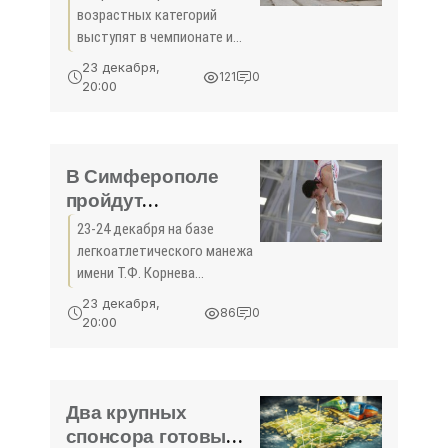
армрестлингу
возрастных категорий
состоятся на
выступят в чемпионате и
выходных - «Спорт»
первенстве Севастополя по
23 декабря,
121
0
армрестлингу – борьбе на
20:00
руках. Эти соревнования
состоятся 24 декабря по
адресу: улица
Симферопольская...
В Симферополе
пройдут
соревнования по
23-24 декабря на базе
легкой атлетике -
легкоатлетического манежа
«Спорт»
имени Т.Ф. Корнева
факультета физической
23 декабря,
86
0
культуры и спорта
20:00
Таврической Академии КФУ
им. В.И. Вернадского
состоятся «соревнования
сильнейших» – Кубок
Два крупных
спонсора готовы