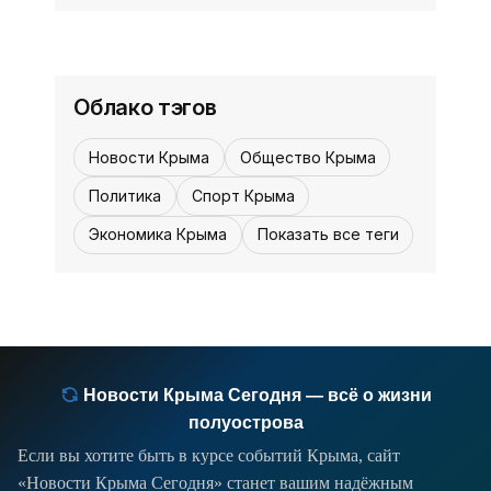
"Крымгазсети".
12:30, 03 августа
05 августа,
5
0
Турист застрял на скалах в горах
12:30
Алушты - «Новости Крыма»
Мужчина потерялся недалеко от
Облако тэгов
водопада Джурла и застрял на
труднодоступном скалистом участке
Новости Крыма
Общество Крыма
в горах Алушты, сообщили в пресс-
службе МЧС Крыма.
Политика
Спорт Крыма
Экономика Крыма
Показать все теги
Новости Крыма Сегодня — всё о жизни
полуострова
Если вы хотите быть в курсе событий Крыма, сайт
«Новости Крыма Сегодня» станет вашим надёжным