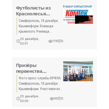
восьмом туре Студенческой
лиги ВТБ.
Футболисты из
Краснолесья
второй год подряд
Симферополь, 18 декабря.
выиграли турнир
Крыминформ. Команда
памяти легенды
крымского Училища
«Таврии» Анатолия
олимпийского резерва из
25 декабря,
176
0
села Краснолесье
Заяева - «Спорт
02:01
Симферопольского района
Крыма»
стала победителем пятого
футбольного турнира
памяти заслуженного
Призёры
первенства
Республики Крым
Фото пресс-службы КРФЛА
по лёгкой атлетике в
Симферополь, 18 декабря.
помещении
Крыминформ. Участники из
определены в
девяти регионов
25 декабря,
95
0
полуострова стали
Симферополе -
02:00
победителями первенства
«Спорт Крыма»