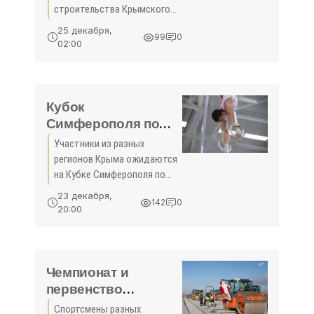
Крымского моста -
строительства Крымского
«Спорт Крыма»
моста будут
25 декабря,
99
0
скорректированы в сторону
02:00
уменьшения. Об этом
сегодня в эфире «Крым 24»
заявил вице-премьер Крыма
Виталий Нахлупин. «Мы
Кубок
Симферополя по
кикбоксингу
Участники из разных
состоится на
регионов Крыма ожидаются
выходных - «Спорт»
на Кубке Симферополя по
кикбоксингу. Это
23 декабря,
142
0
соревнование пройдет в
20:00
дисциплинах «К-1», «фулл
контакт», «фулл контакт с
лоукиком», «лайт контакт» ...
Чемпионат и
первенство
Севастополя по
Спортсмены разных