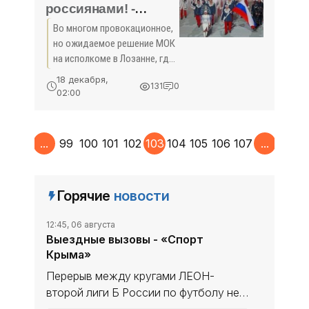
россиянами! -
«Спорт Крыма»
Во многом провокационное,
но ожидаемое решение МОК
на исполкоме в Лозанне, где
решался вопрос о допуске
18 декабря,
131
0
сборной России к участию в
02:00
зимних Олимпийских играх в
южнокорейском Пхёнчхане,
стартующих уже
1
...
99
100
101
102
103
104
105
106
107
...
110
Горячие
новости
12:45, 06 августа
Выездные вызовы - «Спорт
Крыма»
Перерыв между кругами ЛЕОН-
второй лиги Б России по футболу не
сказался на «Севастополе». «Моряки»