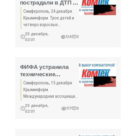
пострадали в ДТП в
Ленинском районе
Симферополь, 24 декабря.
Крыма - «Спорт
Крыминформ. Трое детей и
Крыма»
четверо взрослых
пострадали в результате
25 декабря,
124
0
столкновения
02:01
внедорожника и
микроавтобуса в Ленинском
районе Крыма. Об этом
Крыминформу сообщили в
ФИФА устранила
технические
проблемы с
Симферополь, 15 декабря.
покупкой в Крыму
Крыминформ.
билетов на ЧМ-2018
Международная ассоциация
- «Спорт Крыма»
футбола (ФИФА) устранила
25 декабря,
117
0
технические неполадки при
02:01
покупке билетов на ЧМ-2018
из Крыма. Об этом на своей
странице в Facebook