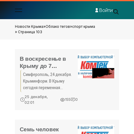
Войти
Новости Крыма
»
Облако тегов
»
спорт крыма
» Страница 103
В воскресенье в
Крыму до 7
градусов тепла, снег
Симферополь, 24 декабря.
- «Спорт Крыма»
Крыминформ. В Крыму
сегодня переменная
облачность, снег. Об этом
25 декабря,
155
0
Крыминформу сообщили в
02:01
Крымском гидрометцентре.
По данным синоптиков, в
воскресенье температура
воздуха
Семь человек