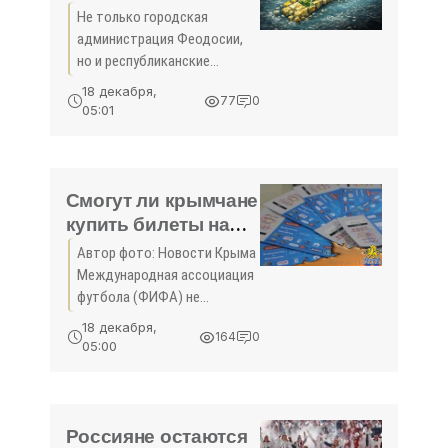
поддержать
Не только городская
финансово
администрация Феодосии,
футбольную
но и республиканские
«Кафу» - «Спорт»
власти, ищут возможность
18 декабря,
77
0
материальной поддержки
05:01
футбольного клуба «Кафа», а
уже спортивные
достижения будут зависеть
от самих игроков
Смогут ли крымчане
купить билеты на
ЧМ-2018? - «Спорт»
Автор фото: Новости Крыма
Международная ассоциация
футбола (ФИФА) не
собирается препятствовать
18 декабря,
164
0
покупке крымчанами
05:00
билетов на чемпионат мира
по футболу, который
пройдет в России в 2018
году. Об ...
Россияне остаются