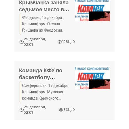
написала
Крымчанка заняла
седьмое место в
суперфинале
Феодосия, 15 декабря.
чемпионата России
Крыминформ. Оксана
по шахматам -
Грицаева из Феодосии
«Спорт Крыма»
заняла седьмое место в
25 декабря,
108
0
суперфинале чемпионата
02:01
России по шахматам. Это
соревнование со 2 по 15
декабря состоялось в
Санкт-Петербурге. В
Команда КФУ по
баскетболу
обменялась
Симферополь, 17 декабря.
победами с
Крыминформ. Мужская
коллективом из
команда Крымского
Республики Коми в
федерального университета
25 декабря,
83
0
имени В.И. Вернадского по
Студенческой лиге
02:01
баскетболу заработала
ВТБ - «Спорт
победу и поражение в
Крыма»