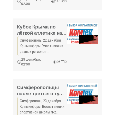
140
0
чемпионате и первенстве
Крыма»
02:00
Севастополя по
армрестлингу – борьбе на
руках. Эти соревнования
состоятся 24 декабря ...
Кубок Крыма по
лёгкой атлетике на
призы заслуженного
Симферополь, 22 декабря.
тренера Тита
Крыминформ. Участники из
Корнева состоится
разных регионов
в Симферополе -
полуострова и Ростовской
25 декабря,
95
0
области выступят в Кубке
«Спорт Крыма»
02:00
Республики Крым по лёгкой
атлетике на призы
заслуженного тренера Тита
Корнева...
Симферопольцы
после третьего тура
остались лидерами
Симферополь, 23 декабря.
юношеского
Крыминформ. Воспитанники
первенства Крыма
спортивной школы №2