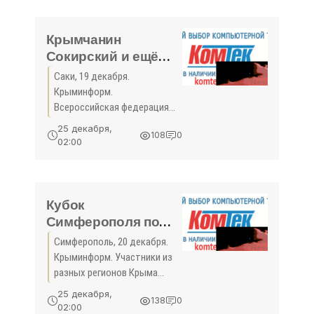
Республики Крым по лёгкой
...
Крымчанин
Сокирский и ещё
семь российских
Саки, 19 декабря.
легкоатлетов
Крыминформ.
подали заявки на
Всероссийская федерация
участие в
лёгкой атлетики (ВФЛА)
25 декабря,
108
0
отправила в
международных
02:00
Международную
стартах - «Спорт
ассоциацию
Крыма»
легкоатлетических
федераций (ИААФ)
Кубок
упрощённые заявки на 2018
Симферополя по
год сакского метателя
кикбоксингу
Симферополь, 20 декабря.
состоится на
Крыминформ. Участники из
выходных - «Спорт
разных регионов Крыма
Крыма»
ожидаются на Кубке
25 декабря,
138
0
Симферополя по
02:00