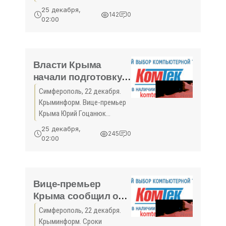
по баскетболу -
Симферополя после
25 декабря,
142
0
третьего тура сохранили
«Спорт Крыма»
02:00
лидерство в открытом
первенстве Республики
Крым по баскетболу
сезона-2017/2018 ...
Власти Крыма
начали подготовку к
посадке лесополос
Симферополь, 22 декабря.
вдоль трассы
Крыминформ. Вице-премьер
«Таврида» - «Спорт
Крыма Юрий Гоцанюк
Крыма»
поручил определить
25 декабря,
245
0
необходимые земельные
02:00
участки под лесополосы
вдоль трассы «Таврида» и
разработать план их
озеленения...
Вице-премьер
Крыма сообщил о
сокращении сроков
Симферополь, 22 декабря.
строительства
Крыминформ. Сроки