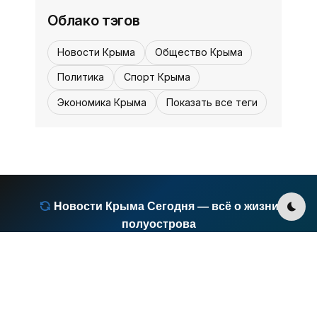
основании решения Феодосийского ...
Облако тэгов
Новости Крыма
Общество Крыма
Политика
Спорт Крыма
Экономика Крыма
Показать все теги
Новости Крыма Сегодня — всё о жизни
Пер
полуострова
Если вы хотите быть в курсе событий Крыма, сайт
«Новости Крыма Сегодня» станет вашим надёжным
источником информации. Здесь публикуются свежие
новости о жизни полуострова: политика, экономика,
культура, туризм и многое другое. Каждый день редакция