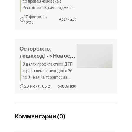
Первомайском
по правам человека в
районе - «Правам
Республике Крым Людмила
человека»
Лубина с рабочей поездкой
17 февраля,
217
0
посетила Первомайский
10:00
район, где проводились
выездные приемы граждан
членами Совета министров
Осторожно,
пешеход! - «Новости
ГИБДД»
В целях профилактики ДТП
с участием пешеходов с 26
по 31 мая на территории
Республики Крым
20 июня, 05:21
839
0
проводятся
профилактические
мероприятия «Пешеход»
Комментарии (0)