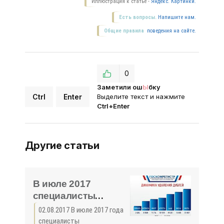
Иллюстрация к статье -
Яндекс. Картинки.
Есть вопросы.
Напишите нам.
Общие правила
поведения на сайте.
0
Заметили ош
Ы
бку
Ctrl
Enter
Выделите текст и нажмите
Ctrl+Enter
Другие статьи
В июле 2017
специалисты
Госкомрегистра
02.08.2017 В июле 2017 года
удалили почти 18
специалисты