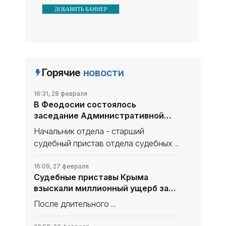
ДОБАВИТЬ БАННЕР
Горячие
новости
16:31, 28 февраля
В Феодосии состоялось
заседание Административной
комиссии - «Новости Судебных
Начальник отдела - старший
Приставов»
судебный пристав отдела судебных ...
16:09, 27 февраля
Судебные приставы Крыма
взыскали миллионный ущерб за
незаконную вырубку деревьев,
После длительного ...
занесенных в Красную книгу -
«Новости Судебных Приставов»