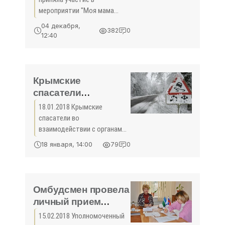
«Правам ребёнка»
мероприятии "Моя мама
лучшая", посвященном Дню
04 декабря,
382
0
Матери в России.
12:40
Организаторами
мероприятия выступили РОО
"Совет женщин Крыма",
КРБОО
Крымские
спасатели
находятся в полной
18.01.2018 Крымские
готовности для
спасатели во
быстрого
взаимодействии с органами
реагирования на
исполнительной власти,
18 января, 14:00
79
0
органами местного
чрезвычайные
самоуправления,
ситуации,
сотрудниками ГИБДД и
связанные с
дорожными службами
ухудшением
Омбудсмен провела
находятся в полной ...
погодных условий -
личный прием
«МЧС»
граждан в
15.02.2018 Уполномоченный